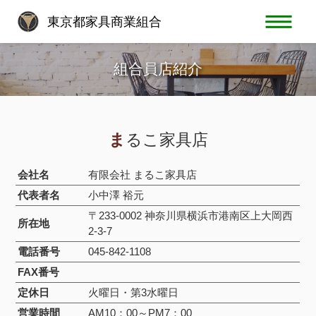
東京都家具商業組合
組合員店紹介
まるこ家具店
会社名
有限会社 まるこ家具店
代表者名
小中澤 裕元
〒233-0002 神奈川県横浜市港南区上大岡西
所在地
2-3-7
電話番号
045-842-1108
FAX番号
定休日
火曜日・第3水曜日
営業時間
AM10：00～PM7：00